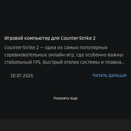
Игровой компьютер для Counter-Strike 2
Counter-Strike 2 — одна из самых популярных
соревновательных онлайн-игр, где особенно важны
стабильный FPS, быстрый отклик системы и плавная
картинка. В отличие от многих сюжетных игр, здесь
Читать дальше
10.07.2026
на первом месте не только качество графики, но и
производительность. Даже небольшие просадки
кадров или задержки могут повлиять на комфорт
игры, поэтому к выбору компьютера для CS2 стоит […]
Показать еще