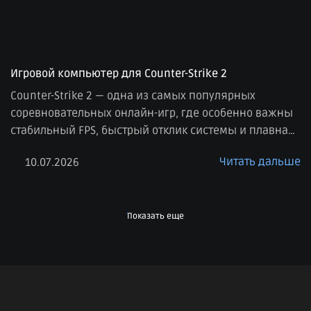
Игровой компьютер для Counter-Strike 2
Counter-Strike 2 — одна из самых популярных
соревновательных онлайн-игр, где особенно важны
стабильный FPS, быстрый отклик системы и плавная
картинка. В отличие от многих сюжетных игр, здесь
Читать дальше
10.07.2026
на первом месте не только качество графики, но и
производительность. Даже небольшие просадки
кадров или задержки могут повлиять на комфорт
игры, поэтому к выбору компьютера для CS2 стоит […]
Показать еще