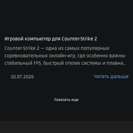
Игровой компьютер для Counter-Strike 2
Counter-Strike 2 — одна из самых популярных
соревновательных онлайн-игр, где особенно важны
стабильный FPS, быстрый отклик системы и плавная
картинка. В отличие от многих сюжетных игр, здесь
Читать дальше
10.07.2026
на первом месте не только качество графики, но и
производительность. Даже небольшие просадки
кадров или задержки могут повлиять на комфорт
игры, поэтому к выбору компьютера для CS2 стоит […]
Показать еще