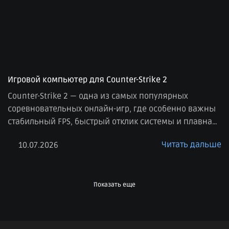
Игровой компьютер для Counter-Strike 2
Counter-Strike 2 — одна из самых популярных
соревновательных онлайн-игр, где особенно важны
стабильный FPS, быстрый отклик системы и плавная
картинка. В отличие от многих сюжетных игр, здесь
Читать дальше
10.07.2026
на первом месте не только качество графики, но и
производительность. Даже небольшие просадки
кадров или задержки могут повлиять на комфорт
игры, поэтому к выбору компьютера для CS2 стоит […]
Показать еще