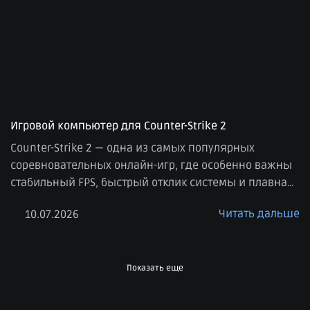
Игровой компьютер для Counter-Strike 2
Counter-Strike 2 — одна из самых популярных
соревновательных онлайн-игр, где особенно важны
стабильный FPS, быстрый отклик системы и плавная
картинка. В отличие от многих сюжетных игр, здесь
Читать дальше
10.07.2026
на первом месте не только качество графики, но и
производительность. Даже небольшие просадки
кадров или задержки могут повлиять на комфорт
игры, поэтому к выбору компьютера для CS2 стоит […]
Показать еще