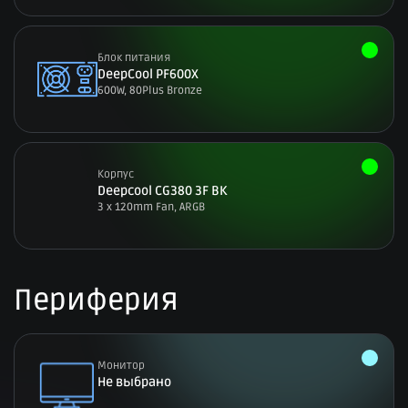
Блок питания
DeepCool PF600X
600W, 80Plus Bronze
Корпус
Deepcool CG380 3F BK
3 x 120mm Fan, ARGB
Периферия
Монитор
Не выбрано