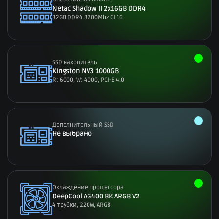
Netac Shadow II 2x16GB DDR4
32GB DDR4 3200Mhz CL16
SSD накопитель
Kingston NV3 1000GB
R: 6000, W: 4000,
PCI-E
4.0
Дополнительный SSD
Не выбрано
Охлаждение процессора
DeepCool AG400 BK ARGB V2
4 трубки, 220W, ARGB