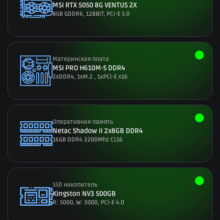
MSI RTX 5050 8G VENTUS 2X
8GB GDDR6, 128BIT, PCI-E 5.0
Материнская плата
MSI PRO H610M-S DDR4
2xDDR4, 1xM.2 , 1xPCI-E x16
Оперативная память
Netac Shadow II 2x8GB DDR4
16GB DDR4 3200Mhz CL16
SSD накопитель
Kingston NV3 500GB
R: 5000, W: 3000,
PCI-E
4.0