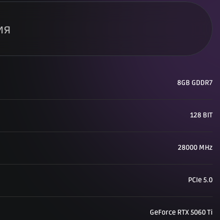
ия
8GB GDDR7
128 BIT
28000 MHz
PCIe 5.0
GeForce RTX 5060 Ti