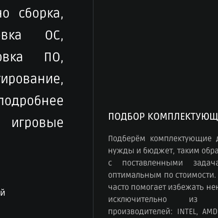
о сборка,
овка ОС,
овка ПО,
рование,
 подробнее
ПОДБОР КОМПЛЕКТУЮЩ
игровые
Подберём комплектующие 
нужды и бюджет, таким обра
с поставленными зада
оптимальным по стоимости.
часто помогает избежать н
ый
исключительно из к
производителей: INTEL, AMD,