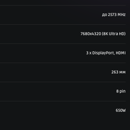
до 2573 MHz
7680x4320 (8K Ultra HD)
3 x DisplayPort, HDMI
263 мм
8 pin
650W