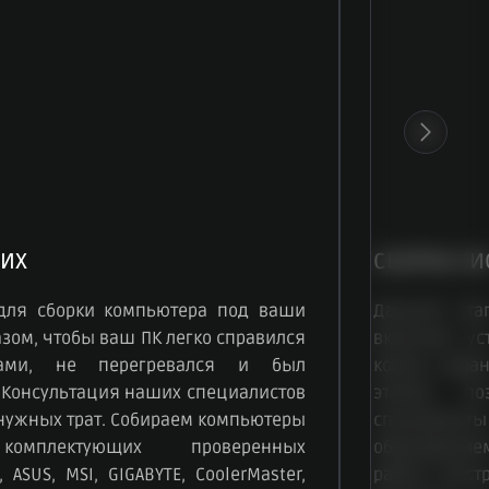
ИХ
СБОРКА СИ
для сборки компьютера под ваши
Данный эта
зом, чтобы ваш ПК легко справился
включает ус
чами, не перегревался и был
корпус, зар
 Консультация наших специалистов
этапов, по
енужных трат. Собираем компьютеры
специалисты
омплектующих проверенных
образование
 ASUS, MSI, GIGABYTE, CoolerMaster,
работу быст