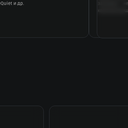
eQuiet и др.
занимает н
комплектующ