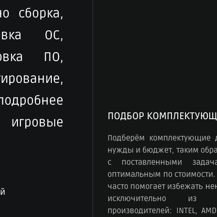
о сборка,
овка ОС,
овка ПО,
рование,
 подробнее
ПОДБОР КОМПЛЕКТУЮЩ
игровые
Подберём комплектующие 
нужды и бюджет, таким обра
с поставленными зада
оптимальным по стоимости.
часто помогает избежать н
ый
исключительно из к
производителей: INTEL, AMD,