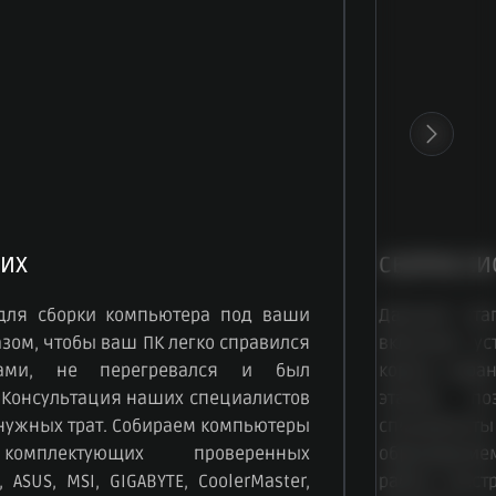
ИХ
СБОРКА СИ
для сборки компьютера под ваши
Данный эта
зом, чтобы ваш ПК легко справился
включает ус
чами, не перегревался и был
корпус, зар
 Консультация наших специалистов
этапов, по
енужных трат. Собираем компьютеры
специалисты
омплектующих проверенных
образование
 ASUS, MSI, GIGABYTE, CoolerMaster,
работу быст