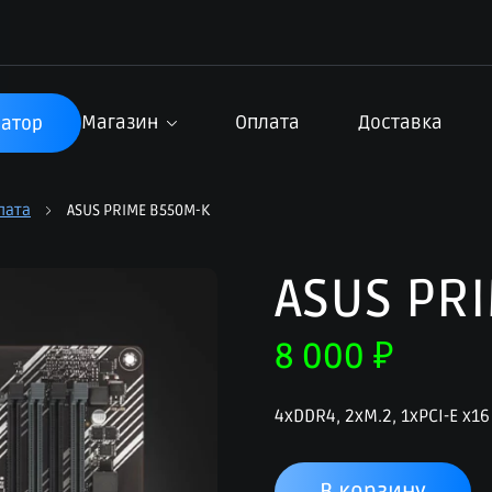
Магазин
Оплата
Доставка
атор
лата
ASUS PRIME B550M-K
ASUS PR
8 000
₽
4xDDR4, 2xM.2, 1xPCI-E x16