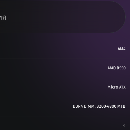
ия
AM4
AMD B550
Micro-ATX
DDR4 DIMM, 3200-4800 МГц
4