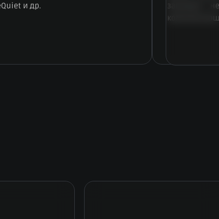
eQuiet и др.
занимает н
комплектующ