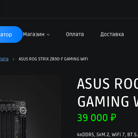
Магазин
Оплата
Доставка
атор
лата
ASUS ROG STRIX Z890-F GAMING WIFI
ASUS ROG
GAMING 
39 000
₽
4xDDR5, 5xM.2, WiFi 7, BT 5