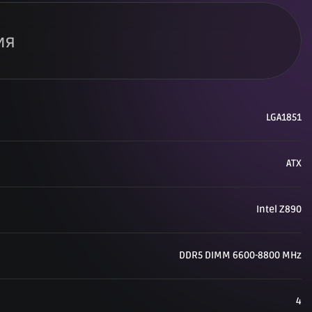
ия
LGA1851
ATX
Intel Z890
DDR5 DIMM 6600-8800 MHz
4