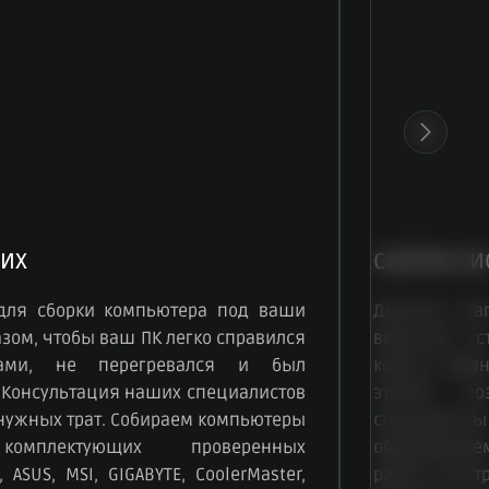
ИХ
СБОРКА СИ
для сборки компьютера под ваши
Данный эта
зом, чтобы ваш ПК легко справился
включает ус
чами, не перегревался и был
корпус, зар
 Консультация наших специалистов
этапов, по
енужных трат. Собираем компьютеры
специалисты
омплектующих проверенных
образование
 ASUS, MSI, GIGABYTE, CoolerMaster,
работу быст