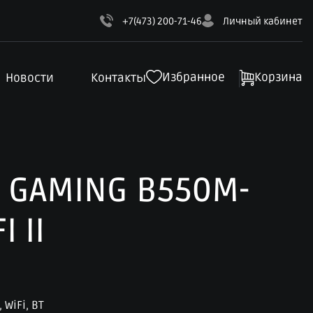
+7(473) 200-71-46
Личный кабинет
Избранное
Корзина
Новости
Контакты
F GAMING B550M-
I II
 WiFi, BT