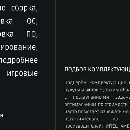
о сборка,
овка ОС,
овка ПО,
рование,
 подробнее
ПОДБОР КОМПЛЕКТУЮЩ
игровые
Подберём комплектующие 
нужды и бюджет, таким обра
с поставленными зада
оптимальным по стоимости.
часто помогает избежать н
ый
исключительно из к
производителей: INTEL, AMD,