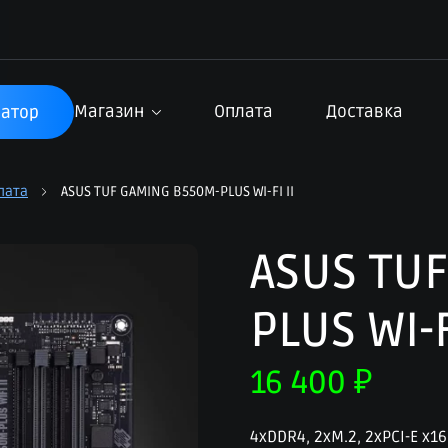
Магазин
Оплата
Доставка
атор
лата
ASUS TUF GAMING B550M-PLUS WI-FI II
ASUS TU
PLUS WI-F
16 400
₽
4xDDR4, 2xM.2, 2xPCI-E x16,