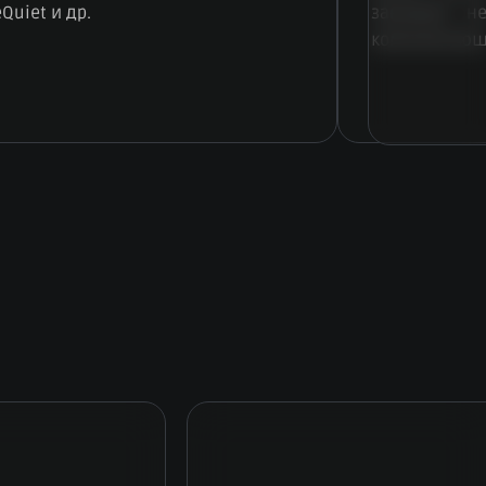
eQuiet и др.
занимает н
комплектующ