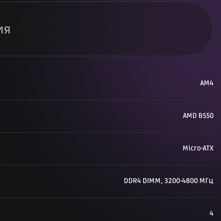
ия
AM4
AMD B550
Micro-ATX
DDR4 DIMM, 3200-4800 МГц
4