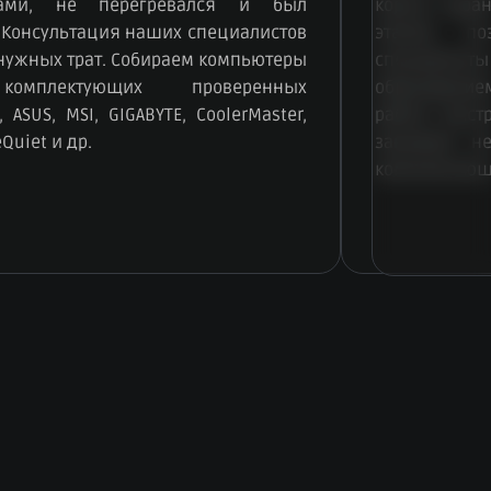
чами, не перегревался и был
корпус, зар
 Консультация наших специалистов
этапов, по
енужных трат. Собираем компьютеры
специалисты
омплектующих проверенных
образование
 ASUS, MSI, GIGABYTE, CoolerMaster,
работу быст
eQuiet и др.
занимает н
комплектующ