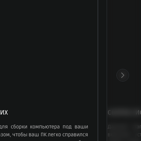
ИХ
СБОРКА СИ
для сборки компьютера под ваши
Данный эта
зом, чтобы ваш ПК легко справился
включает ус