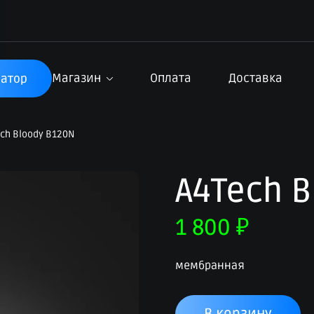
Магазин
Оплата
Доставка
атор
ch Bloody B120N
A4Tech B
1 800
₽
мембранная