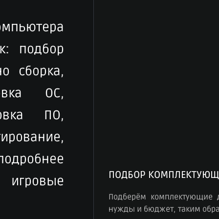
компьютера
к: подбор
о сборка,
овка ОС,
овка ПО,
рование,
 подробнее
ПОДБОР КОМПЛЕКТУЮЩ
игровые
Подберём комплектующие 
нужды и бюджет, таким обра