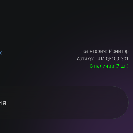
Категория:
Монитор
ое
Артикул:
UM.QE1CD.G01
В наличии (7 шт)
ия