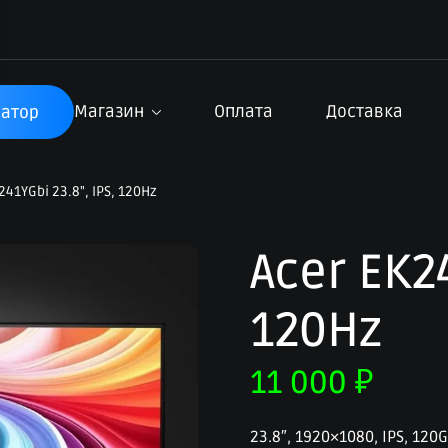
Магазин
Оплата
Доставка
атор
241YGbi 23.8", IPS, 120Hz
Acer EK24
120Hz
11 000
₽
23.8″, 1920×1080, IPS, 120