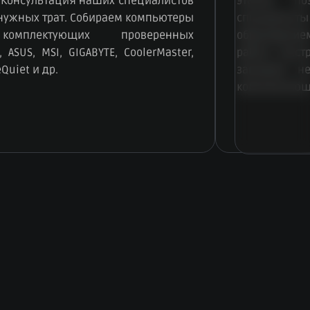
 Консультация наших специалистов
этапов, по
енужных трат. Собираем компьютеры
специалисты
омплектующих проверенных
образование
 ASUS, MSI, GIGABYTE, CoolerMaster,
работу быст
eQuiet и др.
занимает н
комплектующ