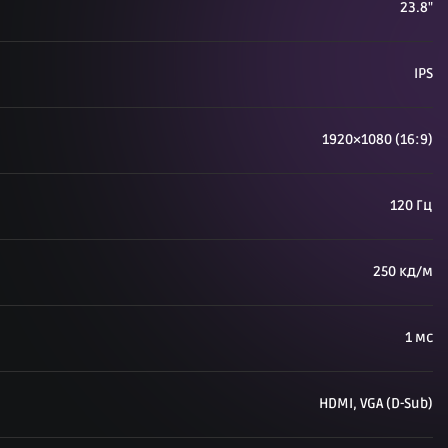
23.8"
IPS
1920×1080 (16:9)
120 Гц
250 кд/м
1 мс
HDMI, VGA (D-Sub)