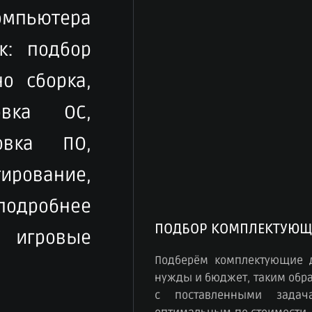
компьютера
к: подбор
о сборка,
овка ОС,
овка ПО,
рование,
 подробнее
ПОДБОР КОМПЛЕКТУЮЩ
игровые
Подберём комплектующие 
нужды и бюджет, таким обра
с поставленными зада