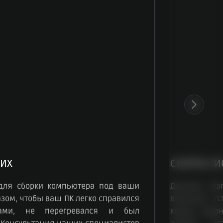
ИХ
СБОРКА СИ
для сборки компьютера под ваши
Данный эта
зом, чтобы ваш ПК легко справился
включает ус
чами, не перегревался и был
корпус, зар