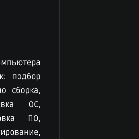
компьютера
к: подбор
о сборка,
овка ОС,
овка ПО,
рование,