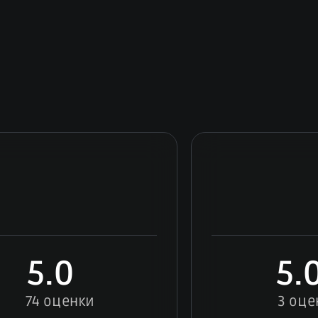
5.0
5.
74 оценки
3 оце