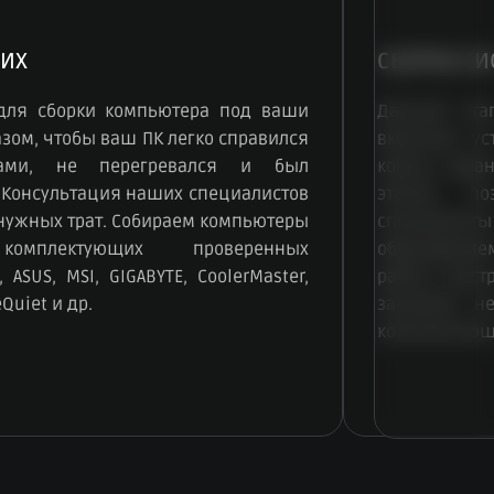
ИХ
СБОРКА СИ
для сборки компьютера под ваши
Данный эта
зом, чтобы ваш ПК легко справился
включает ус
чами, не перегревался и был
корпус, зар
 Консультация наших специалистов
этапов, по
енужных трат. Собираем компьютеры
специалисты
омплектующих проверенных
образование
 ASUS, MSI, GIGABYTE, CoolerMaster,
работу быст
eQuiet и др.
занимает н
комплектующ