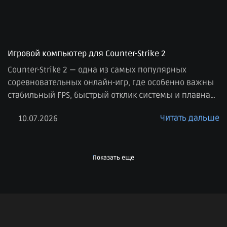
Игровой компьютер для Counter-Strike 2
Counter-Strike 2 — одна из самых популярных
соревновательных онлайн-игр, где особенно важны
стабильный FPS, быстрый отклик системы и плавная
картинка. В отличие от многих сюжетных игр, здесь
Читать дальше
10.07.2026
на первом месте не только качество графики, но и
производительность. Даже небольшие просадки
кадров или задержки могут повлиять на комфорт
игры, поэтому к выбору компьютера для CS2 стоит […]
Показать еще