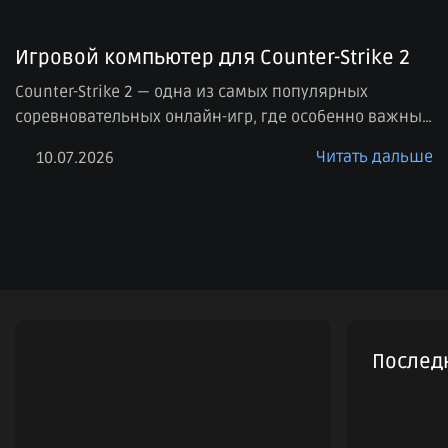
Игровой компьютер для Counter-Strike 2
Counter-Strike 2 — одна из самых популярных
соревновательных онлайн-игр, где особенно важны
стабильный FPS, быстрый отклик системы и плавная
Читать дальше
10.07.2026
картинка. В отличие от многих сюжетных игр, здесь
на первом месте не только качество графики, но и
производительность. Даже небольшие просадки
кадров или задержки могут повлиять на комфорт
игры, поэтому к выбору компьютера для CS2 стоит […]
Послед