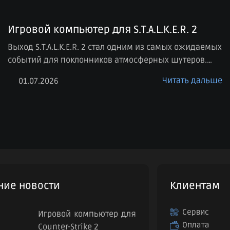
Игровой компьютер для S.T.A.L.K.E.R. 2
Выход S.T.A.L.K.E.R. 2 стал одним из самых ожидаемых
событий для поклонников атмосферных шутеров.
Игра обещает большую открытую зону,
Читать дальше
01.07.2026
детализированную графику, насыщенную физику и
современную визуальную составляющую, а значит, к
выбору компьютера для комфортной игры стоит
подойти особенно внимательно. Если вы хотите не
просто запустить проект, а получить стабильный FPS,
плавную картинку и запас на будущее, […]
ние новости
Клиентам
Сервис
Игровой компьютер для
Оплата
Counter-Strike 2