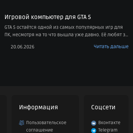
Игровой компьютер для GTA 5
GTA 5 остаётся одной из самых популярных игр для
ПК, несмотря на то что вышла уже давно. Её любят за
большой открытый мир, сюжетный режим, онлайн-
Читать дальше
20.06.2026
возможности, моды, красивую картинку и свободу
действий. При этом комфортная игра сильно зависит
от того, насколько правильно подобран компьютер. В
этой статье разберём, какой компьютер для GTA 5
нужен в […]
Информация
Соцсети
Пользовательское
Вконтакте
соглашение
Telegram